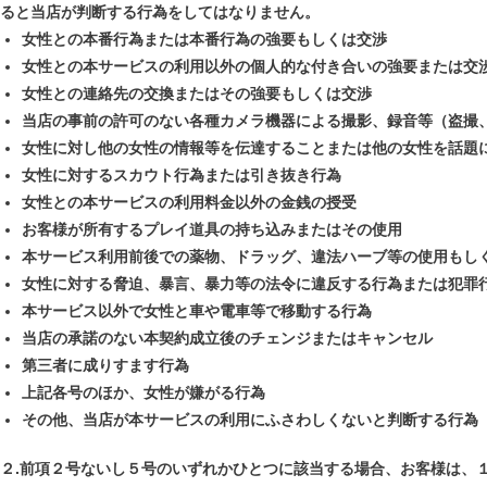
ると当店が判断する行為をしてはなりません。
女性との本番行為または本番行為の強要もしくは交渉
女性との本サービスの利用以外の個人的な付き合いの強要または交
女性との連絡先の交換またはその強要もしくは交渉
当店の事前の許可のない各種カメラ機器による撮影、録音等（盗撮
女性に対し他の女性の情報等を伝達することまたは他の女性を話題
女性に対するスカウト行為または引き抜き行為
女性との本サービスの利用料金以外の金銭の授受
お客様が所有するプレイ道具の持ち込みまたはその使用
本サービス利用前後での薬物、ドラッグ、違法ハーブ等の使用もし
女性に対する脅迫、暴言、暴力等の法令に違反する行為または犯罪
本サービス以外で女性と車や電車等で移動する行為
当店の承諾のない本契約成立後のチェンジまたはキャンセル
第三者に成りすます行為
上記各号のほか、女性が嫌がる行為
その他、当店が本サービスの利用にふさわしくないと判断する行為
２.前項２号ないし５号のいずれかひとつに該当する場合、お客様は、